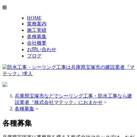
HOME
業務案内
施工実績
各種募集
会社概要
お問い合わせ
ブログ
兵庫県宝塚市などでシーリング工事・防水工事なら建
設業者『株式会社マテック』におまかせ
>
各種募集
>
各種募集